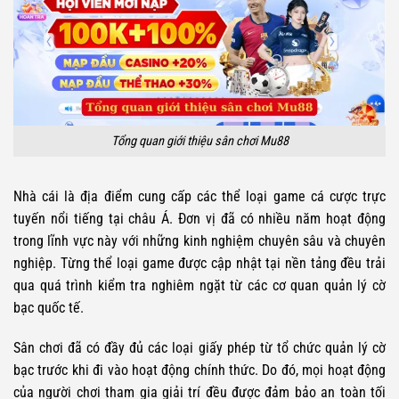
Tổng quan giới thiệu sân chơi Mu88
Nhà cái là địa điểm cung cấp các thể loại game cá cược trực
tuyến nổi tiếng tại châu Á. Đơn vị đã có nhiều năm hoạt động
trong lĩnh vực này với những kinh nghiệm chuyên sâu và chuyên
nghiệp. Từng thể loại game được cập nhật tại nền tảng đều trải
qua quá trình kiểm tra nghiêm ngặt từ các cơ quan quản lý cờ
bạc quốc tế.
Sân chơi
đã có đầy đủ các loại giấy phép từ tổ chức quản lý cờ
bạc trước khi đi vào hoạt động chính thức. Do đó, mọi hoạt động
của người chơi tham gia giải trí đều được đảm bảo an toàn tối