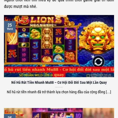
được mượt mà nhé.
25
Th10
Nổ Hũ Rút Tiền Nhanh Mu88 – Cơ Hội Đổi Đời Sau Một Lần Quay
Nổ hũ rút tiền nhanh đã trở thành lựa chọn hàng đầu của cộng đồng [...]