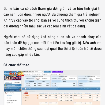
Game bắn cá có cách tham gia đơn giản và sở hữu tính giải trí
cao nên luôn được nhiều người ưa chuộng tham gia trải nghiệm.
Khi truy cập vào trò chơi bạn sẽ vô cùng thích thú với không gian
đại dương nhiều màu sắc và các loài sinh vật đa dạng.
Người chơi sẽ sử dụng khả năng quan sát và nhanh nhạy của
bản thân để hạ gục con mồi tìm tiền thưởng giá trị. Nếu anh em
may mắn chiến thắng các loại quái thú thì tỉ lệ hoàn trả sẽ được
nâng cao gấp nhiều lần.
Cá cược thể thao