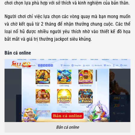
chơi chọn lựa phù hợp với sở thích và kinh nghiệm của bản thân.
Người chơi chỉ việc lựa chọn các vòng quay mà bạn mong muốn
và chờ kết quả từ 2 tháng để nhận thưởng chung cuộc. Các thể
loại nổ hũ được nhiều người yêu thích nhờ vào thiết kế đồ họa
bắt mắt và giá trị thưởng jackpot siêu khủng.
Bắn cá online
Bắn cá online