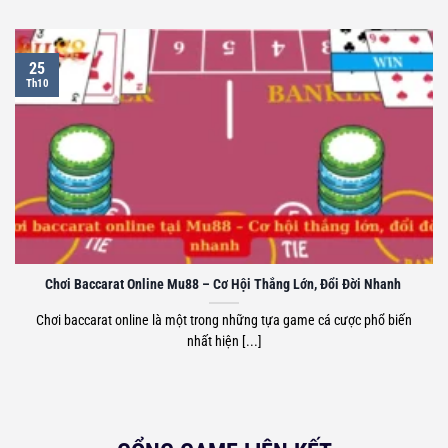
25
Th10
Chơi Baccarat Online Mu88 – Cơ Hội Thắng Lớn, Đổi Đời Nhanh
Chơi baccarat online là một trong những tựa game cá cược phổ biến
nhất hiện [...]