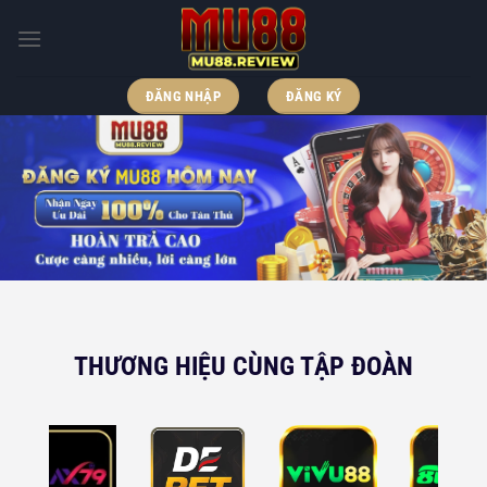
Chuyển
đến
nội
dung
ĐĂNG NHẬP
ĐĂNG KÝ
THƯƠNG HIỆU CÙNG TẬP ĐOÀN