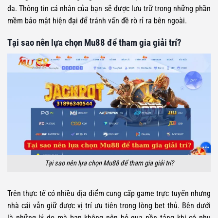
đa. Thông tin cá nhân của bạn sẽ được lưu trữ trong những phần
mềm bảo mật hiện đại để tránh vấn đề rò rỉ ra bên ngoài.
Tại sao nên lựa chọn Mu88 để tham gia giải trí?
Tại sao nên lựa chọn Mu88 để tham gia giải trí?
Trên thực tế có nhiều địa điểm cung cấp game trực tuyến nhưng
nhà cái vẫn giữ được vị trí ưu tiên trong lòng bet thủ. Bên dưới
là những lý do mà bạn không nên bỏ qua nền tảng khi có nhu