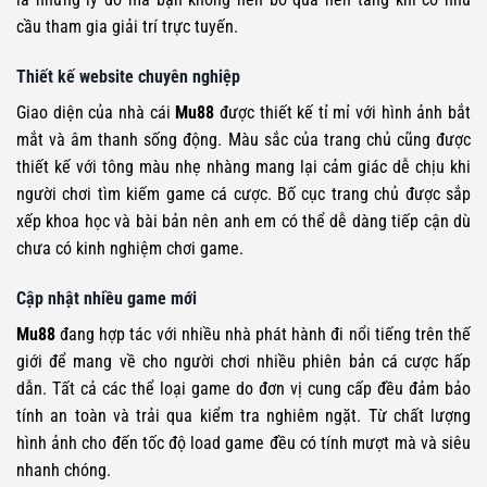
cầu tham gia giải trí trực tuyến.
Thiết kế website chuyên nghiệp
Giao diện của nhà cái
Mu88
được thiết kế tỉ mỉ với hình ảnh bắt
mắt và âm thanh sống động. Màu sắc của trang chủ cũng được
thiết kế với tông màu nhẹ nhàng mang lại cảm giác dễ chịu khi
người chơi tìm kiếm game cá cược. Bố cục trang chủ được sắp
xếp khoa học và bài bản nên anh em có thể dễ dàng tiếp cận dù
chưa có kinh nghiệm chơi game.
Cập nhật nhiều game mới
Mu88
đang hợp tác với nhiều nhà phát hành đi nổi tiếng trên thế
giới để mang về cho người chơi nhiều phiên bản cá cược hấp
dẫn. Tất cả các thể loại game do đơn vị cung cấp đều đảm bảo
tính an toàn và trải qua kiểm tra nghiêm ngặt. Từ chất lượng
hình ảnh cho đến tốc độ load game đều có tính mượt mà và siêu
nhanh chóng.