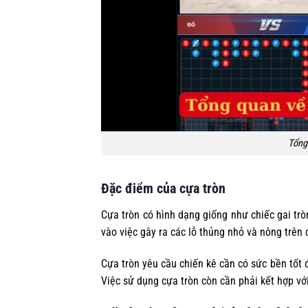
Tổng
Đặc điểm của cựa tròn
Cựa tròn có hình dạng giống như chiếc gai trò
vào việc gây ra các lỗ thủng nhỏ và nông trên
Cựa tròn yêu cầu chiến kê cần có sức bền tốt 
Việc sử dụng cựa tròn còn cần phải kết hợp với