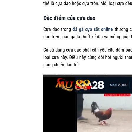
thể là cựa dao hoặc cựa tròn. Mỗi loại cựa đều
Đặc điểm của cựa dao
Cựa dao trong
đá gà cựa sắt online
thường có
dao trên chân gà là thiết kế dài và mỏng giúp
Gà sử dụng cựa dao phải cần yêu cầu đảm bảo đ
loại cựa này. Điều này cũng đòi hỏi người t
năng chiến đấu tốt.