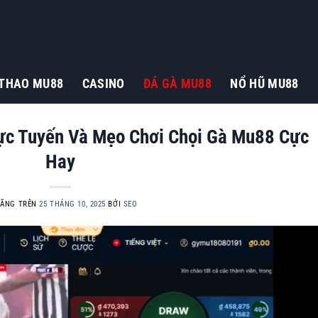
 THAO MU88
CASINO
ĐÁ GÀ MU88
NỔ HŨ MU88
rực Tuyến Và Mẹo Chơi Chọi Gà Mu88 Cực
Hay
ĐĂNG TRÊN
25 THÁNG 10, 2025
BỞI
SEO