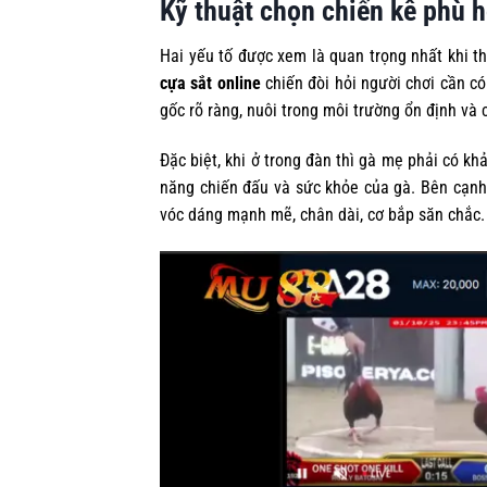
Kỹ thuật chọn chiến kê phù h
Hai yếu tố được xem là quan trọng nhất khi t
cựa sắt online
chiến đòi hỏi người chơi cần có
gốc rõ ràng, nuôi trong môi trường ổn định và 
Đặc biệt, khi ở trong đàn thì gà mẹ phải có k
năng chiến đấu và sức khỏe của gà. Bên cạnh
vóc dáng mạnh mẽ, chân dài, cơ bắp săn chắc