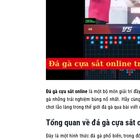
Đá gà cựa sắt online
là một bộ môn giải trí đ
gà những trải nghiệm bùng nổ nhất. Hãy cùng 
chơi lão làng trong thế giới đá gà qua bài viết
Tổng quan về đá gà cựa sắt 
Đây là một hình thức đá gà phổ biến, trong đ