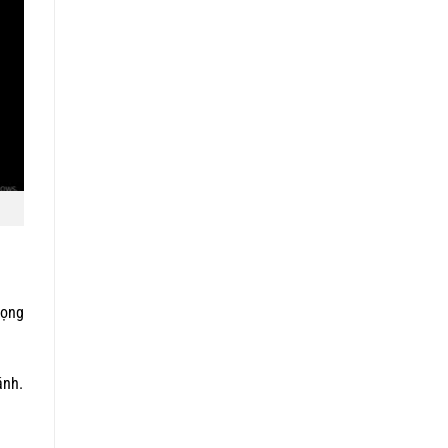
rọng
ánh.