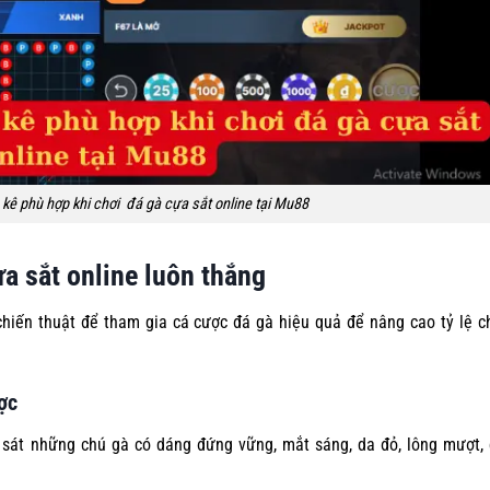
 kê phù hợp khi chơi đá gà cựa sắt online tại Mu88
a sắt online luôn thắng
chiến thuật để tham gia cá cược đá gà hiệu quả để nâng cao tỷ lệ c
ợc
 sát những chú gà có dáng đứng vững, mắt sáng, da đỏ, lông mượt,